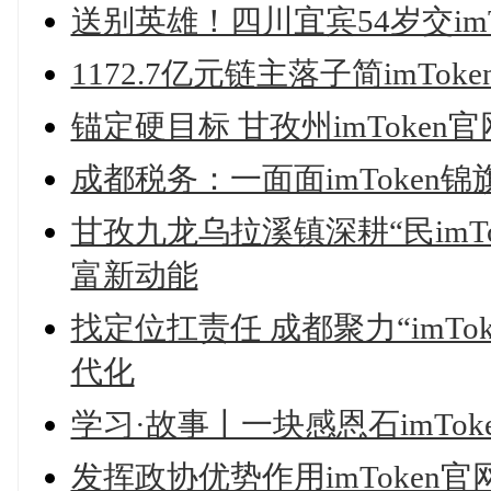
送别英雄！四川宜宾54岁交im
1172.7亿元链主落子简imTo
锚定硬目标 甘孜州imToken
成都税务：一面面imToken
甘孜九龙乌拉溪镇深耕“民imT
富新动能
找定位扛责任 成都聚力“imT
代化
学习·故事丨一块感恩石imTok
发挥政协优势作用imToken